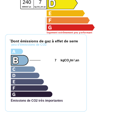
240
7
2
2
kWh/m
.an
kg CO
/m
.an
2
logement extrêmement peu performant
Dont émissions de gaz à effet de serre
*
peu d'émissions de CO2
7
kgCO
/m
.an
2
2
Émissions de CO2 très importantes