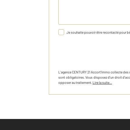
Je souhaite pouvoir être recontacté pour bé
L'agence
CENTURY 21 Accort'Immo
collecte des
sont obligatoires. Vous disposez d'un droit d'a
opposer au traitement.
Lire la suite...