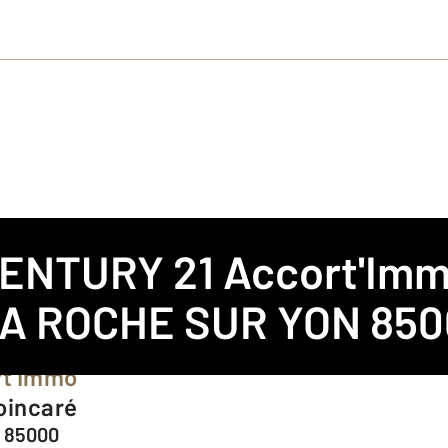
ENTURY 21 Accort'Im
E SUR YON
LA ROCHE SUR YON 85
rt'Immo
oincaré
- 85000