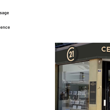
ssage
agence