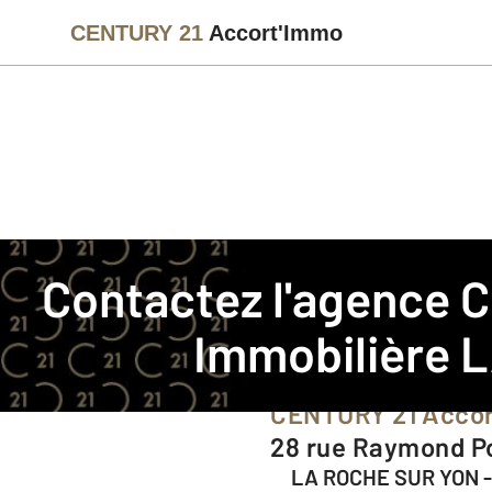
CENTURY 21
Accort'Immo
Agence immobilière
Contact
Contactez l'agence
C
Notre agence à LA ROCH
Immobilière 
CENTURY 21 Acco
28 rue Raymond P
LA ROCHE SUR YON 