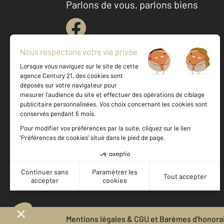
Parlons de vous, parlons biens
Votre agence est notée
Achat
Location
Vente
Gestion
9,0
/
10
9,4/10
Mentions légales & CGU et Barèmes d'honora