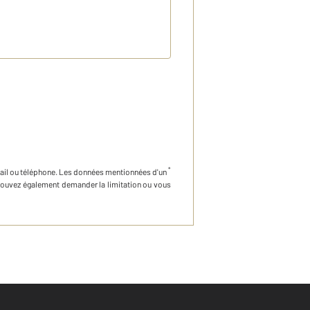
*
ail ou téléphone
.
Les données mentionnées d'un
 pouvez également demander la limitation ou vous