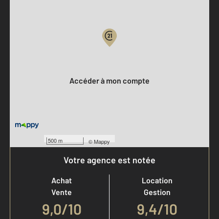
Parlons de vous, parlons biens
Votre compte :
Accéder à mon compte
500 m
©
Mappy
Votre agence est notée
Achat
Location
Vente
Gestion
9,0
/
10
9,4/10