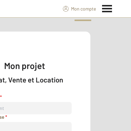
Mon compte
Mon projet
t, Vente et Location
*
sse
*